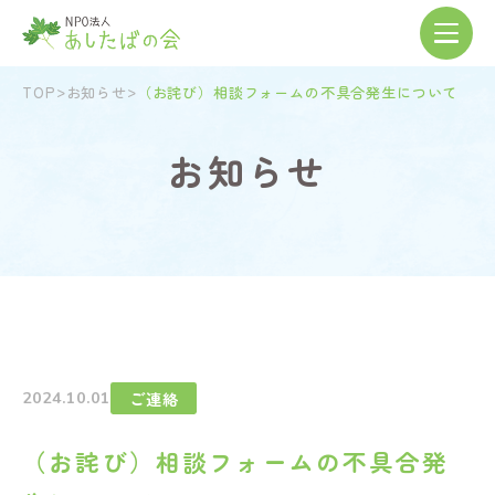
>
>
TOP
お知らせ
（お詫び）相談フォームの不具合発生について
お
知
ら
せ
ご連絡
2024.10.01
（お詫び）相談フォームの不具合発